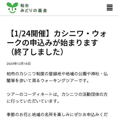
内
投
メ
ニ
容
稿
ュ
を
ナ
ー
ス
ビ
【1/24開催】カシニワ・ウォ
キ
ゲ
ッ
ー
ークの申込みが始まります
プ
シ
（終了しました）
ョ
ン
2024年12月18日
柏市のカシニワ制度の登録地や地域の公園や神社・仏
閣等を歩いて周るウォーキングツアーです。
ツアーのコーディネートは，カシニワの活動団体の方
に行っていただいています。
季節のお花と地域の名所を楽しみにぜひお申込みくだ