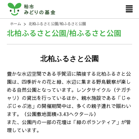
内
メ
ニ
容
ュ
を
>
ホーム
北柏ふるさと公園/柏ふるさと公園
ー
ス
北柏ふるさと公園/柏ふるさと公園
キ
ッ
プ
北柏ふるさと公園
豊かな水辺空間である手賀沼に隣接する北柏ふるさと公
園は、四季折々の花と緑、水辺に集まる野鳥観察が楽し
める自然公園となっています。レンタサイクル（テガチ
ャリ）の貸出を行っているほか、親水施設である「じゃ
ぶじゃぶ池」の開催期間中は、多くの親子連れで賑わい
ます。（公園敷地面積=3.43ヘクタール）
また、公園内の一部の花壇は「緑のボランティア」が管
理しています。